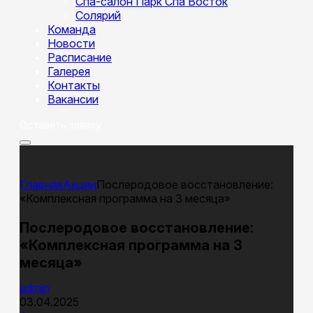
Спа-салон Парк Спа Восток
Солярий
Команда
Новости
Расписание
Галерея
Контакты
Вакансии
Оставить заявку
Акции
Послеродовое восстановление:
«Комплексная программа на 3 месяца»
Послеродовое восстановление:
«Комплексная программа на 3
месяца»
admin
03.04.2025