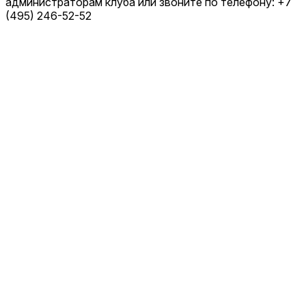
администраторам клуба или звоните по телефону: +7
(495) 246-52-52
Дмитрий Леонов
тренер детского клуба