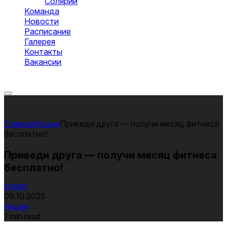
Солярий
Команда
Новости
Расписание
Галерея
Контакты
Вакансии
Оставить заявку
Акции
Приведи друга — получи месяц фитнеса
бесплатно!
Приведи друга — получи месяц фитнеса
бесплатно!
roman
09.10.2025
Акции
1 min read