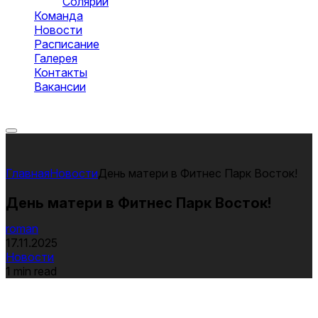
Солярий
Команда
Новости
Расписание
Галерея
Контакты
Вакансии
Оставить заявку
Новости
День матери в Фитнес Парк Восток!
День матери в Фитнес Парк Восток!
roman
17.11.2025
Новости
1 min read